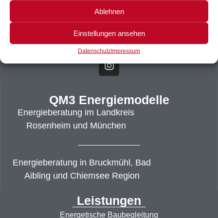
Troppauer Str. 21
Ablehnen
83052 Bruckmühl
+49 (8062) 80710-93
Einstellungen ansehen
info@qm-3.com
Datenschutz
Impressum
QM3 Energiemodelle
Energieberatung im Landkreis
Rosenheim und München
Energieberatung in Bruckmühl, Bad
Aibling und Chiemsee Region
Leistungen
Energetische Baubegleitung