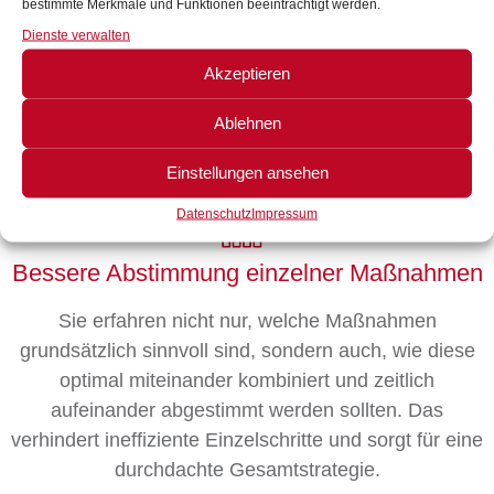
bestimmte Merkmale und Funktionen beeinträchtigt werden.
Die Beratung wird exakt auf Ihr Gebäude, Ihre Ziele
Dienste verwalten
und Ihren finanziellen Rahmen abgestimmt. Dadurch
Akzeptieren
entstehen keine pauschalen Empfehlungen, sondern
maßgeschneiderte Lösungen, die technisch sinnvoll
Ablehnen
und langfristig tragfähig sind.
Einstellungen ansehen
Datenschutz
Impressum
Bessere Abstimmung einzelner Maßnahmen
Sie erfahren nicht nur, welche Maßnahmen
grundsätzlich sinnvoll sind, sondern auch, wie diese
optimal miteinander kombiniert und zeitlich
aufeinander abgestimmt werden sollten. Das
verhindert ineffiziente Einzelschritte und sorgt für eine
durchdachte Gesamtstrategie.